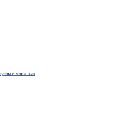
скусом
и
морковью