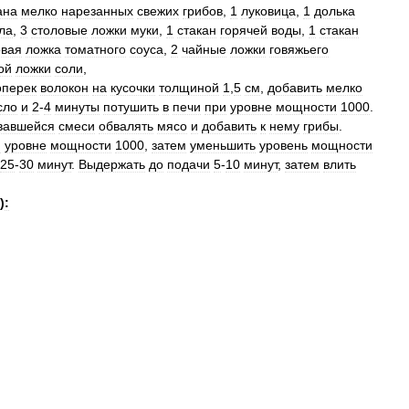
ана
мелко
нарезанных
свежих
грибов
,
1
луковица
,
1
долька
ла
,
3
столовые
ложки
муки
,
1
стакан
горячей
воды
,
1
стакан
овая
ложка
томатного
соуса
,
2
чайные
ложки
говяжьего
ой
ложки
соли
,
оперек
волокон
на
кусочки
толщиной
1
,
5
см
,
добавить
мелко
сло
и
2
-
4
минуты
потушить
в
печи
при
уровне
мощности
1000
.
вавшейся
смеси
обвалять
мясо
и
добавить
к
нему
грибы
.
и
уровне
мощности
1000
,
затем
уменьшить
уровень
мощности
25
-
30
минут
.
Выдержать
до
подачи
5
-
10
минут
,
затем
влить
)
: