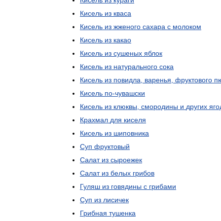
Кисель
из
кураги
Кисель
из
кваса
Кисель
из
жженого
сахара
с
молоком
Кисель
из
какао
Кисель
из
сушеных
яблок
Кисель
из
натурального
сока
Кисель
из
повидла
,
варенья
,
фруктового
п
Кисель
по
-
чувашски
Кисель
из
клюквы
,
смородины
и
других
яго
Крахмал
для
киселя
Кисель
из
шиповника
Суп
фруктовый
Салат
из
сыроежек
Салат
из
белых
грибов
Гуляш
из
говядины
с
грибами
Суп
из
лисичек
Грибная
тушенка