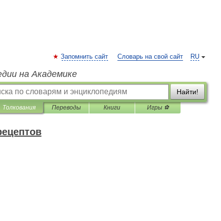
Запомнить сайт
Словарь на свой сайт
RU
едии на Академике
Найти!
Толкования
Переводы
Книги
Игры ⚽
рецептов