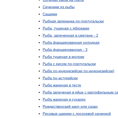
Сиченики
из
рыбы
Сашими
Рыбная
запеканка
по
-
португальски
Рыба
,
тушеная
с
яблоками
Рыба
,
запеченная
в
сметане
-
2
Рыба
фаршированная
холодная
Рыба
фаршированная
-
3
Рыба
тушеная
в
молоке
Рыба
с
рисом
по
-
португальски
Рыба
по
-
индонезийски
по
-
индонезийски
)
Рыба
по
-
астурийски
Рыба
жареная
в
тесте
Рыба
запеченая
в
яйце
с
картофельным
с
Рыба
жареная
в
сухарях
Рождественский
карп
или
сазан
Рисовые
шарики
с
лососевой
начинкой