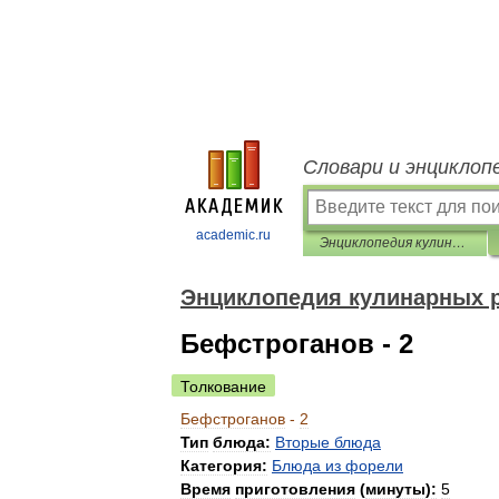
Словари и энциклоп
academic.ru
Энциклопедия кулинарных рецептов
Энциклопедия кулинарных 
Бефстроганов - 2
Толкование
Бефстроганов
-
2
Тип
блюда:
Вторые
блюда
Категория:
Блюда
из
форели
Время
приготовления
(
минуты
)
:
5