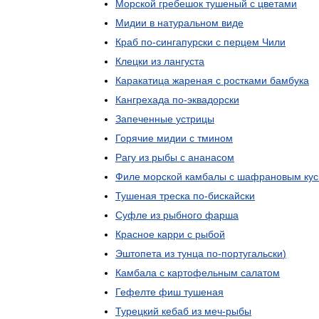
Морской
гребешок
тушеный
с
цветами
Мидии
в
натуральном
виде
Краб
по
-
сингапурски
с
перцем
Чили
Клецки
из
лангуста
Каракатица
жареная
с
ростками
бамбука
Кангрехада
по
-
эквадорски
Запеченные
устрицы
Горячие
мидии
с
тмином
Рагу
из
рыбы
с
ананасом
Филе
морской
камбалы
с
шафрановым
ку
Тушеная
треска
по
-
бискайски
Суфле
из
рыбного
фарша
Красное
карри
с
рыбой
Эштопета
из
тунца
по
-
португальски
)
Камбала
с
картофельным
салатом
Гефелте
фиш
тушеная
Турецкий
кебаб
из
меч
-
рыбы