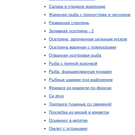
Салака
в
сладком
маринаде
Жареная
рыба
с
пряностями
и
чесноком
Разварная
стерлядь
Заливная
осетрина
-
2
Осетрина
,
запеченная
цельным
куском
Осетрина
жареная
с
помидорами
Отварная
осетровая
рыба
Рыба
с
пряной
корочкой
Рыба
,
фаршированная
кусками
Рыбные
шарики
под
майонезом
Фрикасе
из
макрели
по
-
фински
Си
фуд
Трепанги
тушеные
со
свининой
Похлебка
из
мидий
и
креветок
Осьминог
в
кипятке
Омлет
с
устрицами