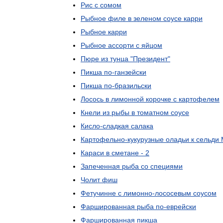
Рис
с
сомом
Рыбное
филе
в
зеленом
соусе
карри
Рыбное
карри
Рыбное
ассорти
с
яйцом
Пюре
из
тунца
"
Президент
"
Пикша
по
-
ганзейски
Пикша
по
-
бразильски
Лосось
в
лимонной
корочке
с
картофелем
Кнели
из
рыбы
в
томатном
соусе
Кисло
-
сладкая
салака
Картофельно
-
кукурузные
оладьи
к
сельди
Караси
в
сметане
-
2
Запеченная
рыба
со
специями
Чолит
фиш
Фетучинне
с
лимонно
-
лососевым
соусом
Фаршированная
рыба
по
-
еврейски
Фаршированная
пикша