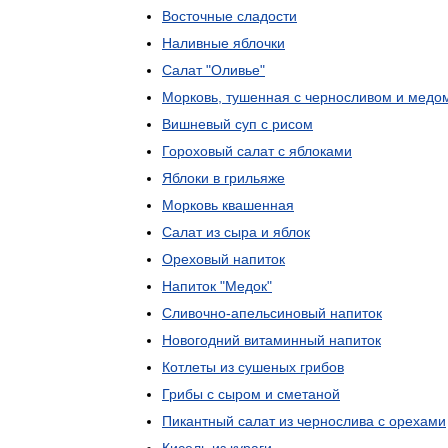
Восточные
сладости
Наливные
яблочки
Салат
"
Оливье
"
Морковь
,
тушенная
с
черносливом
и
медо
Вишневый
суп
с
рисом
Гороховый
салат
с
яблоками
Яблоки
в
грильяже
Морковь
квашенная
Салат
из
сыра
и
яблок
Ореховый
напиток
Напиток
"
Медок
"
Сливочно
-
апельсиновый
напиток
Новогодний
витаминный
напиток
Котлеты
из
сушеных
грибов
Грибы
с
сыром
и
сметаной
Пикантный
салат
из
чернослива
с
орехами