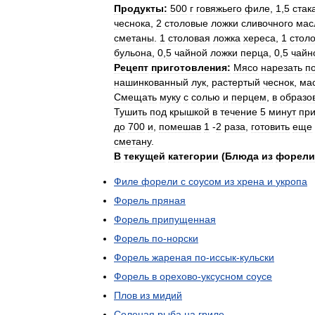
Продукты:
500
г
говяжьего
филе
,
1
,
5
стак
чеснока
,
2
столовые
ложки
сливочного
мас
сметаны
.
1
столовая
ложка
хереса
,
1
стол
бульона
,
0
,
5
чайной
ложки
перца
,
0
,
5
чайн
Рецепт
приготовления:
Мясо
нарезать
п
нашинкованный
лук
,
растертый
чеснок
,
ма
Смещать
муку
с
солью
и
перцем
,
в
образо
Тушить
под
крышкой
в
течение
5
минут
пр
до
700
и
,
помешав
1
-
2
раза
,
готовить
еще
сметану
.
В
текущей
категории
(
Блюда
из
форели
Филе
форели
с
соусом
из
хрена
и
укропа
Форель
пряная
Форель
припущенная
Форель
по
-
норски
Форель
жареная
по
-
иссык
-
кульски
Форель
в
орехово
-
уксусном
соусе
Плов
из
мидий
Соленая
рыба
на
гриле